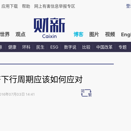
登
应用下载
帮助
网上有害信息举报专区
世界
观点
博客
图片
视频
Eng
源
健康
环科
民生
ESG
数字说
比较
中国改革
专题
济下行周期应该如何应对
016年07月03日 14:41