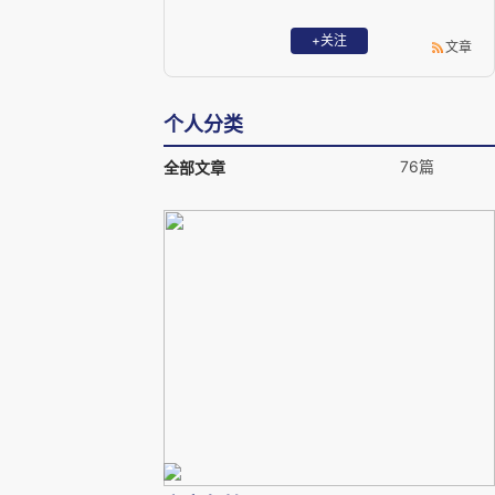
+关注
文章
个人分类
76篇
全部文章