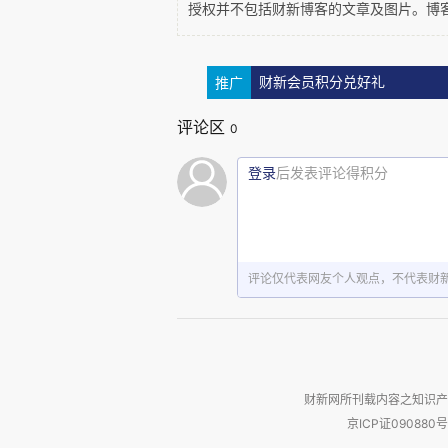
授权并不包括财新博客的文章及图片。博
推广
财新会员积分兑好礼
1980
根据国家统计局的统计，
年
评论区
0
5%
徘徊到了
以下，在其余所有的年份
登录
后发表评论得积分
2015
GDP
年，中国
的年平均增长率达
评论仅代表网友个人观点，不代表财
但是这种情况很可能很快会发生
长的下行周期。在这个下行周期里，
G
现零增长和负增长的情况。
财新网所刊载内容之知识产
京ICP证090880号