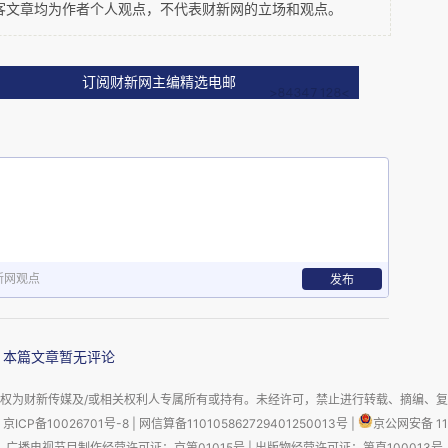
客文章均为作者个人观点，不代表财新网的立场和观点。
订阅财新网主编精选电邮
GDP
1989
1990
以来中国
增长只在
年和
年这两年里短暂地
7%
2015
6.9%
1980
里都超过了
，直到
年回落到
。从
年到
9.74%
9.76%
到了
，年复合增长率达到了
。
新网观点
发布
改变。种种迹象表明，中国经济有可能会进入一个相对漫
DP
增速很可能会降到
3-5%
甚至更低，一些行业甚至会出
本篇文章暂无评论
权为财新传媒及/或相关权利人专属所有或持有。未经许可，禁止进行转载、摘编、
京ICP备10026701号-8
|
网信算备110105862729401250013号
|
京公网安备 11
广播电视节目制作经营许可证：京第01015号
|
出版物经营许可证：第直100013号