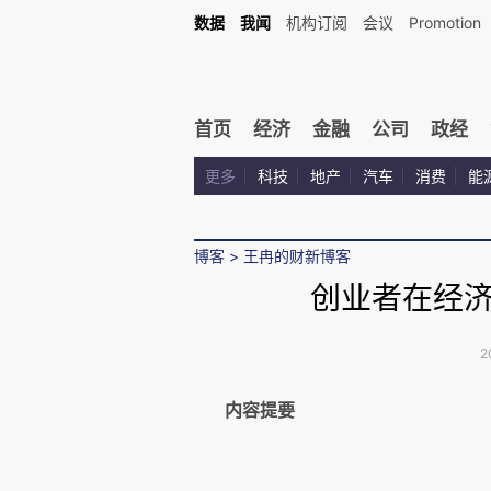
数据
我闻
机构订阅
会议
Promotion
首页
经济
金融
公司
政经
更多
科技
地产
汽车
消费
能
博客
>
王冉的财新博客
创业者在经
2
内容提要